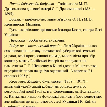
Листи дядькові до бабушки
– Тобто листи М. П.
Драгоманова до своєї матері Є. І. Драгоманової (1821 –
1895).
Бобрик
– здрібніло-пестливе ім’я сина О. П. і М. В.
Кривинюків Михайла.
Гусь – жартівливе прізвисько Ісидори Косач, сестри Лесі
Українки.
Палажка
– особа не встановлена.
Радує мене полтавський народ
– Леся Українка палко
схвалювала ініціативу полтавської губернської земської
управи, всієї прогресивної громадськості міста про збір
коштів у межах Російської імперії на спорудження
пам’ятника Т. Г. Шевченку в Києві (дозвіл Міністерства
внутрішніх справ на це був одержаний 13 вересня (31
серпня) 1905 p.).
Кравченко Михайло Степанович
(1858 – 1917) –
видатний український кобзар, автор двох дум про
революційні події 1905 р. в с. Сорочинцях на Полтавщині.
К. Квітка мав намір на фонографі записати його репертуар,
але здійснив це за допомогою Лесі Українки і К. Квітки
пізніше Ф. Колесса.