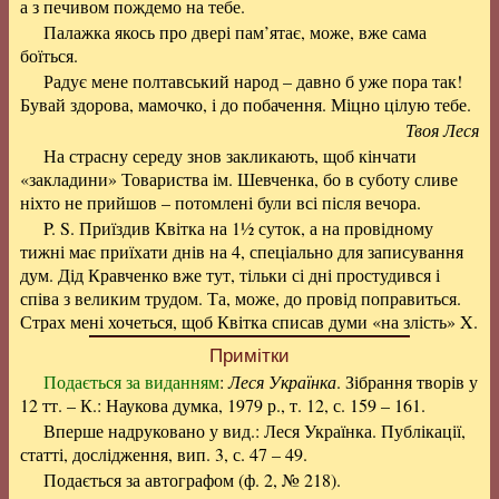
а з печивом пождемо на тебе.
Палажка якось про двері пам’ятає, може, вже сама
боїться.
Радує мене полтавський народ – давно б уже пора так!
Бувай здорова, мамочко, і до побачення. Міцно цілую тебе.
Твоя Леся
На страсну середу знов закликають, щоб кінчати
«закладини» Товариства ім. Шевченка, бо в суботу сливе
ніхто не прийшов – потомлені були всі після вечора.
P. S. Приїздив Квітка на 1½ суток, а на провідному
тижні має приїхати днів на 4, спеціально для записування
дум. Дід Кравченко вже тут, тільки сі дні простудився і
співа з великим трудом. Та, може, до провід поправиться.
Страх мені хочеться, щоб Квітка списав думи «на злість» X.
Примітки
Подається за виданням
:
Леся Українка
. Зібрання творів у
12 тт. – К.: Наукова думка, 1979 р., т. 12, с. 159 – 161.
Вперше надруковано у вид.: Леся Українка. Публікації,
статті, дослідження, вип. 3, с. 47 – 49.
Подається за автографом (ф. 2, № 218).