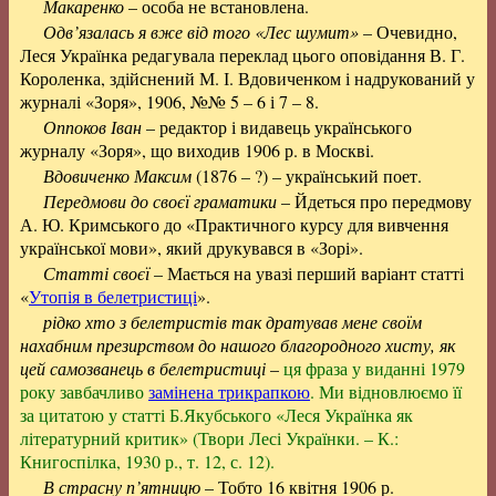
Макаренко
– особа не встановлена.
Одв’язалась я вже від того «Лес шумит»
– Очевидно,
Леся Українка редагувала переклад цього оповідання В. Г.
Короленка, здійснений М. І. Вдовиченком і надрукований у
журналі «Зоря», 1906, №№ 5 – 6 і 7 – 8.
Оппоков Іван
– редактор і видавець українського
журналу «Зоря», що виходив 1906 р. в Москві.
Вдовиченко Максим
(1876 – ?) – український поет.
Передмови до своєї граматики
– Йдеться про передмову
А. Ю. Кримського до «Практичного курсу для вивчення
української мови», який друкувався в «Зорі».
Статті своєї
– Мається на увазі перший варіант статті
«
Утопія в белетристиці
».
рідко хто з белетристів так дратував мене своїм
нахабним презирством до нашого благородного хисту, як
цей самозванець в белетристиці
–
ця фраза у виданні 1979
року завбачливо
замінена трикрапкою
. Ми відновлюємо її
за цитатою у статті Б.Якубського «Леся Українка як
літературний критик» (Твори Лесі Українки. – К.:
Книгоспілка, 1930 р., т. 12, с. 12).
В страсну п’ятницю
– Тобто 16 квітня 1906 р.