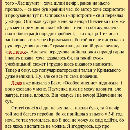
того «Лес шумит», хоча цілий вечір і ранок на нього
пропало, – се вже був крайній час, бо автор хоче скористати
з пробування тут п. Оппокова і «пристроїти» свій переклад
у «Зорі». Оппоков зустрів мене на вечорі Шевченка і там же
дав мені примірник своєї «Зорі» – нічого собі журналець,
надто ілюстрації порядно зроблені, – казав, що 1-е число
запізнилось так через Кримського, бо той все не випускав з
рук передмови до своєї граматики, даючи їй дуже велику
«
вигризку
». Але зате передмова вийшла таки справді гарна
і навіть цікава, хоча, здавалось би, на такий сухо-
учебницький сюжет і трудно щось цікавого написати.
Тепер я бачу, що популяризаторський талан у Кримського
дуже великий. Ну, але се все ти сама побачиш.
Людя
вже виїхала з Баку. «Особое мнение» підписала, і
воно сховано у мене. Науменка ніяк не можу вловити, але
завтра, певне, вловлю. Він чомусь і на вечорі Шевченка не
був.
Статті своєї я сі дні не зачіпала, ніколи було, та й вечір
той мені багато перебив, бо як прийшла я з нього у 3-й год.
ночі, то так утомилась, що й досі не можу як слід одійти, бо
все якось виспатись не можна. Я згоджуюсь, що про