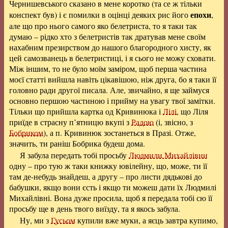
Чернишевського сказано в мене коротко (та се ж тільки
епохи
конспект був) і є помилки в оцінці деяких рис його
,
але що про нього самого яко белетриста, то я таки так
думаю – рідко хто з белетристів так дратував мене своїм
нахабним презирством до нашого благородного хисту, як
цей самозванець в белетристиці, і я сього не можу сховати.
Між іншим, то не було моїм заміром, щоб перша частина
моєї статті вийшла навіть цікавішою, ніж друга, бо я таки її
головно ради другої писала. Але, звичайно, я ще займуся
основно першою частиною і прийму на увагу твої замітки.
Тільки що прийшла картка од Кривинюка і
Лілі
, що Ліля
приїде в страсну п’ятницю вкупі з
Радою
(і, звісно, з
Бобриком
), а п. Кривинюк зостанеться в Празі. Отже,
значить, ти раніш Бобрика будеш дома.
Я забула передать тобі просьбу
Людмили Михайлівни
одну – про тую ж таки книжку ювілейну, що, може, ти її
там де-небудь знайдеш, а другу – про листи дядькові до
бабушки, якщо вони єсть і якщо ти можеш дати їх Людмилі
Михайлівні. Вона дуже просила, щоб я передала тобі сю її
просьбу ще в день твого виїзду, та я якось забула.
Ну, ми з
Гусьом
купили вже муки, а яєць завтра купимо,