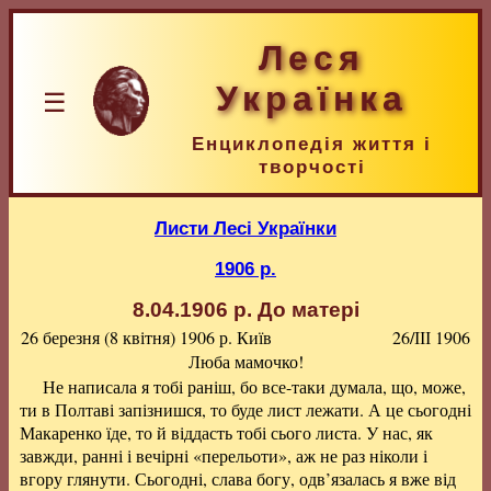
Леся
Українка
☰
Енциклопедія життя і
творчості
Листи Лесі Українки
1906 р.
8.04.1906 р.
До матері
26 березня (8 квітня) 1906 р.
Київ
26/ІІІ 1906
Люба мамочко!
Не написала я тобі раніш, бо все-таки думала, що, може,
ти в Полтаві запізнишся, то буде лист лежати. А це сьогодні
Макаренко їде, то й віддасть тобі сього листа. У нас, як
завжди, ранні і вечірні «перельоти», аж не раз ніколи і
вгору глянути. Сьогодні, слава богу, одв’язалась я вже від