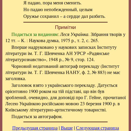
Я падаю, пора меня сменить.
Но падаю непобежденный, целым
Оружье сохранил – а сердце дал разбить.
Примітки
Подається за виданням
:
Леся Українка
. Зібрання творів у
12 тт. – К. : Наукова думка, 1975 р., т. 2, с. 265.
Вперше надруковано у наукових записках Інституту
літератури ім. Т. Г. Шевченка АН УРСР «Радянське
літературознавство», 1948 р., № 9, стор. 124.
Чорновий недатований автограф перекладу (Інститут
літератури ім. Т. Г. Шевченка НАНУ, ф. 2, № 883) не має
заголовка.
Заголовок взято з українського перекладу. Датується
орієнтовно 1900 роком на тій підставі, що він був
зроблений, очевидно, для доповіді про Г. Гейне, прочитаної
Лесею Українкою російською мовою 23 березня 1900 р. в
Київському літературно-артистичному товаристві.
Подається за автографом.
Предыдущая страница
|
Выше
|
Следующая страница