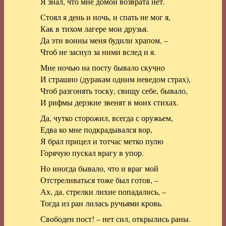
Я знал, что мне домой возврата нет.
Стоял я день и ночь, и спать не мог я,
Как в тихом лагере мои друзья.
Да эти воины меня будили храпом, –
Чтоб не заснул за ними вслед и я.
Мне ночью на посту бывало скучно
И страшно (дуракам одним неведом страх),
Чтоб разгонять тоску, свищу себе, бывало,
И рифмы дерзкие звенят в моих стихах.
Да, чутко сторожил, всегда с оружьем,
Едва ко мне подкрадывался вор,
Я брал прицел и тотчас метко пулю
Горячую пускал врагу в упор.
Но иногда бывало, что и враг мой
Отстреливаться тоже был готов, –
Ах, да, стрелки лихие попадались, –
Тогда из ран лилась ручьями кровь.
Свободен пост! – нет сил, открылись раны.