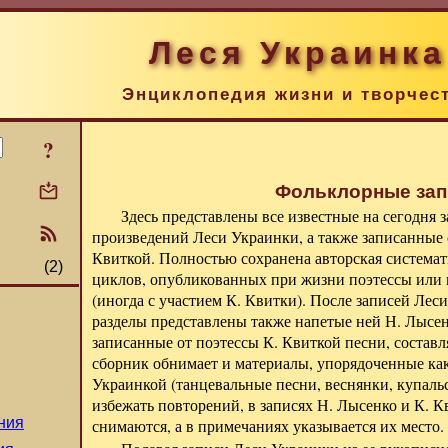
Леся Украинка
Энциклопедия жизни и творчес
?
Фольклорные зап
Здесь представлены все известные на сегодня
произведений Леси Украинки, а также записанные с
Квиткой. Полностью сохранена авторская система
(2)
циклов, опубликованных при жизни поэтессы или
(иногда с участием К. Квитки). После записей Лес
разделы представлены также напетые ней Н. Лысе
записанные от поэтессы К. Квиткой песни, состав
сборник обнимает и материалы, упорядоченные ка
Украинкой (танцевальные песни, веснянки, купальс
избежать повторений, в записях Н. Лысенко и К. К
ния
снимаются, а в примечаниях указывается их место.