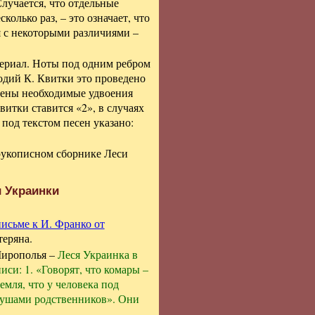
Случается, что отдельные
олько раз, – это означает, что
я с некоторыми различиями –
ериал. Ноты под одним ребром
одий К. Квитки это проведено
лены необходимые удвоения
Квитки ставится «2», в случаях
под текстом песен указано:
рукописном сборнике Леси
 Украинки
письме к И. Франко от
теряна.
Мирополья –
Леся Украинка в
си: 1. «Говорят, что комары –
емля, что у человека под
м душами родственников». Они