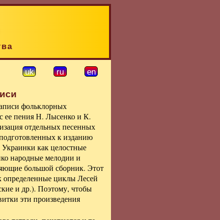
тва
uk
ru
en
иси
 записи фольклорных
 ее пения Н. Лысенко и К.
тизация отдельных песенных
 подготовленных к изданию
и Украинки как целостные
нко народные мелодии и
ляющие большой сборник. Этот
к определенные циклы Лесей
кие и др.). Поэтому, чтобы
витки эти произведения