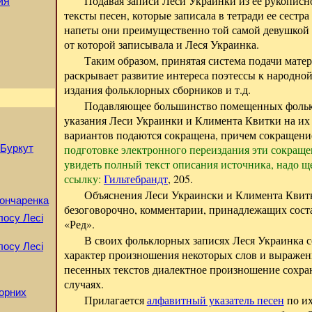
Подавая записи Леси Украинки из ее рукописно
ия
тексты песен, которые записала в тетради ее сест
напеты они преимущественно той самой девушкой 
от которой записывала и Леся Украинка.
Таким образом, принятая система подачи мате
раскрывает развитие интереса поэтессы к народно
издания фольклорных сборников и т.д.
Подавляющее большинство помещенных фольк
указания Леси Украинки и Климента Квитки на их
вариантов подаются сокращена, причем сокращени
подготовке электронного переиздания эти сокращ
 Буркут
увидеть полный текст описания источника, надо 
ссылку:
Гильтебрандт
, 205.
Объяснения Леси Украински и Климента Квитк
Гончаренка
безоговорочно, комментарии, принадлежащих соста
олосу Лесі
«Ред».
В своих фольклорных записях Леся Украинка 
олосу Лесі
характер произношения некоторых слов и выражен
песенных текстов диалектное произношение сохран
случаях.
лорних
Прилагается
алфавитный указатель песен
по их