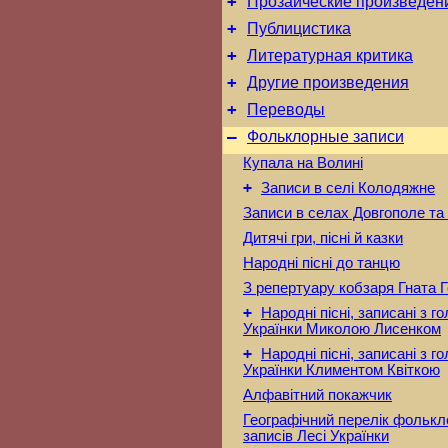
+
Прозаические произведен
+
Публицистика
+
Литературная критика
+
Другие произведения
+
Переводы
–
Фольклорные записи
Купала на Волині
+
Записи в селі Колодяжне
Записи в селах Довгополе та
Дитячі гри, пісні й казки
Народні пісні до танцю
З репертуару кобзаря Гната 
+
Народні пісні, записані з г
Українки Миколою Лисенком
+
Народні пісні, записані з г
Українки Климентом Квіткою
Алфавітний покажчик
Географічний перелік фольк
записів Лесі Українки