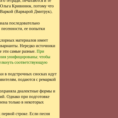
го тетради, печатаются и те
ра Ольга Кривинюк, потому что
Варкой (Варварой Дмитрук),
риала последовательно
й песенности, ее попытки
лорных материалов имеет
 варианты. Нередко источники
е эти самые разные.
При
ения унифицированы; чтобы
щелкнуть соответствующую
и в подстрочных сносках идут
вителям, подаются с ремаркой
сохраняла диалектные формы и
ий. Однако при подготовке
ена только в некоторых
 первой строке. Если песня