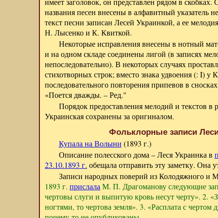
имеет заголовок, он представлен рядом в скобках. 
названия песен внесены в алфавитный указатель неск
текст песни записан Лесей Украинкой, а ее мелоди
Н. Лысенко и К. Квиткой.
Некоторые исправления внесены в нотный мат
и на одном складе соединены лигой (в записях мел
непоследовательно). В некоторых случаях простав
стихотворных строк; вместо знака удвоения (: I) у 
последовательного повторения припевов в сносках 
«Поется дважды. – Ред."
Порядок предоставления мелодий и текстов в 
Украинская сохранены за оригиналом.
Фольклорные записи Леси
Купала на Волыни
(1893 г.)
Описание полесского дома – Леся Украинка в
23.10.1893 г.
обещала отправить эту заметку. Она у
Записи народных поверий из Колодяжного и 
1893 г.
прислала
М. П. Драгоманову следующие запи
чертовы слуги и выпитую кровь несут черту». 2. «З
ногтями, то чертова земля». 3. «Расплата с черто
почему-то не опубликованы.