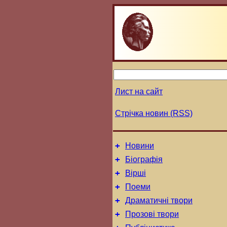
Лист на сайт
Стрічка новин (RSS)
+
Новини
+
Біографія
+
Вірші
+
Поеми
+
Драматичні твори
+
Прозові твори