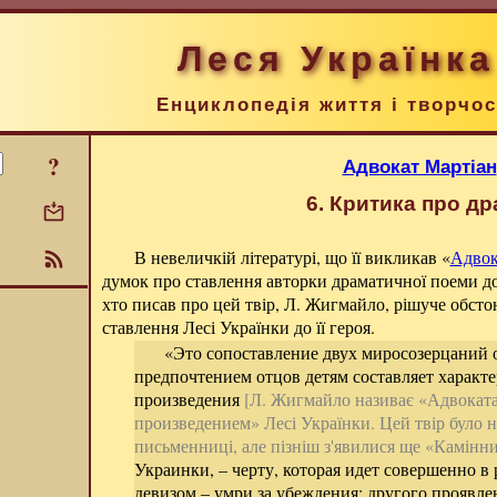
Леся Українка
Енциклопедія життя і творчос
?
Адвокат Мартіан
6. Критика про д
В невеличкій літературі, що її викликав «
Адвок
думок про ставлення авторки драматичної поеми д
хто писав про цей твір, Л. Жигмайло, рішуче обст
ставлення Лесі Українки до її героя.
«Это сопоставление двух миросозерцаний 
предпочтением отцов детям составляет характ
произведения
[Л. Жигмайло називає «Адвокат
произведением» Лесі Українки. Цей твір було н
письменниці, але пізніш з'явилися ще «Камінни
Украинки, – черту, которая идет совершенно в 
девизом – умри за убеждения; другого проявле