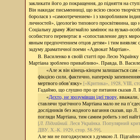
закликати його до покращення, до підняття на ступі
Він накидає письменниці, що всією своєю творчістю
боролася з «самоотречением» і з хворобливим інди
личностей», ідеологію типового просвітянина, що 
Соціальну драму Жигмайло замінює на вузько-особи
особистого перевертає в «сопоставление двух миро
явным предпочтением отцов детям» і тим виявляє с
задуму драматичної поеми «Адвокат Мартіан».
В. Василенко в своїй статті про Лесю Українк
Мартіана зроблено привабливо». Правда, В. Василе
«Але ж він кінець-кінцем залишається сам –
фікцією сили, фактично, наперекір запевнення
мертвого обов’язку»
[«Критика», 1928, VIII, сто
Гадаймо, що слушно про це питання сказав Л. 
«
Дехто, не зрозумівши ідеї твору
, вважали,
ставлячи трагічного Мартіана мало не на п’єде
дослідників без жодного вагання сказав, що Л. 
погляди Мартіана, тим самим робить з неї най
[
Л. Підгайний
. Леся Українка. Популярний кри
ДВУ. Х.-К. 1929, стор. 58-59]
.
Але ми не погоджуємося з думкою Л. Підгайног