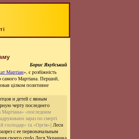
ті
раму
Борис Якубський
ат Мартіан
», є розбіжність
о самого Мартіана. Перший,
оював цілком позитивне
отцов и детей с явным
ерную черту последнего
а Мартіана» «последним
адруковано зараз по смерті
й господар» та «Оргія»]
Леси
разрез с ее первоначальным
ния своего credo Леся Украинка