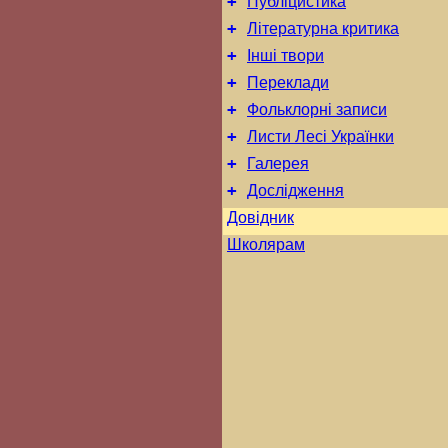
+
Публіцистика
+
Літературна критика
+
Інші твори
+
Переклади
+
Фольклорні записи
+
Листи Лесі Українки
+
Галерея
+
Дослідження
Довідник
Школярам