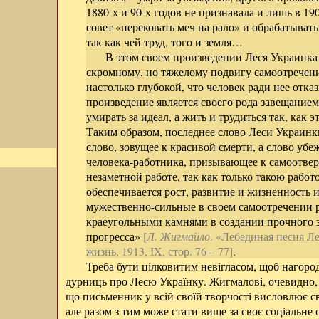
1880-х и 90-х годов не признавала и лишь в 190
совет «перековать меч на рало» и обрабатывать
так как чей труд, того и земля…
В этом своем произведении Леся Украинка 
скромному, но тяжелому подвигу самоотречени
настолько глубокой, что человек ради нее отказ
произведение является своего рода завещанием
умирать за идеал, а жить и трудиться так, как э
Таким образом, последнее слово Леси Украинки
слово, зовущее к красивой смерти, а слово убе
человека-работника, призывающее к самоотвер
незаметной работе, так как только такою рабо
обеспечивается рост, развитие и жизненность 
мужественно-сильные в своем самоотречении 
краеугольными камнями в создании прочного 
прогресса»
[
Л. Жигмайло
. «Лебединая песня Л
жизнь, 1913, IX, стор. 76 – 77]
.
Треба бути цілковитим невігласом, щоб нагород
дурниць про Лесю Українку. Жигмалові, очевидно, б
що письменник у всій своїй творчості висловлює сві
але разом з тим може стати вище за своє соціальне о