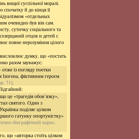
нь вищої суспільної моралі.
 спочатку й до кінця її
відуалізмом «отдельных
ним очевидно був він сам.
сту, сутичку соціального та
созерцаний отцов и детей с
воє повне нерозуміння цілого
у висловлює думку, що «постать
нко разом зауважує:
 отже із погляду поетки
м Ізогена, фіктивним героєм
р. 71]
.
Підгайний:
 що це «трагедія обов’язку»,
стал святого. Один з
Українка поділяє цілком
гіршого гатунку опортуністку»
тично-біографічний нарис.
о, що «авторка стоїть цілком