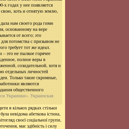
0-х годах у нее появляется
 свою, хоть и отнятую землю,
дала нам своего рода гимн
я, основанному на вере
ывается от всего; это
 для потомства с призывом не
того требует тот же идеал.
 – это не пылкое горячее
жденное, полное веры в
женной, созидательной, хотя и
тою отдельных личностей
идеи. Только такие скромные,
работники являются
здания общественного
еси Украинки». Украинская
ити в кількох рядках стільки
ула невідома абеткова істина,
тогляд своєї соціальної групи,
точення, має здібність і силу