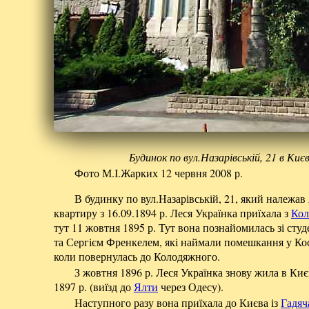
Будинок по вул.Назарівській, 21 в Киє
Фото М.І.Жарких 12 червня 2008 р.
В будинку по вул.Назарівській, 21, який належав
квартиру з 16.09.1894 р. Леся Українка приїхала з
Кол
тут 11 жовтня 1895 р. Тут вона познайомилась зі ст
та Сергієм Френкелем, які наймали помешкання у Коса
коли повернулась до Колодяжного.
З жовтня 1896 р. Леся Українка знову жила в Киє
1897 р. (виїзд до
Ялти
через Одесу).
Наступного разу вона приїхала до Києва із
Гадяч