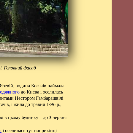
ві. Головний фасад
 Язевій, родина Косачів наймала
одяжного
до Києва і оселилась
удентами Нестором Гамбарашвілі
чів, і жила до травня 1896 р.,
ві в цьому будинку – до 3 червня
а
і оселилась тут наприкінці