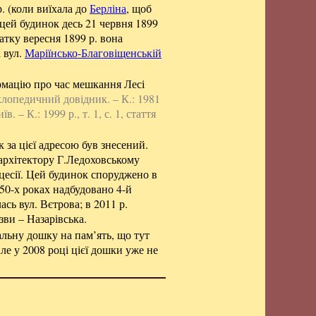
. (коли виїхала до
Берліна
, щоб
 цей будинок десь 21 червня 1899
атку вересня 1899 р. вона
 вул.
Маріїнсько-Благовіщенській
рмацію про час мешкання Лесі
клопедичний довідник. – К.: 1981
в. – К.: 1999 р., т. 1, с. 1, стаття
 за цієї адресою був знесений.
архітектору Г.Ледоховському
цесії. Цей будинок споруджено в
950-х роках надбудовано 4-й
ась вул. Вєтрова; в 2011 р.
зви – Назарівська.
альну дошку на пам’ять, що тут
ле у 2008 році цієї дошки уже не