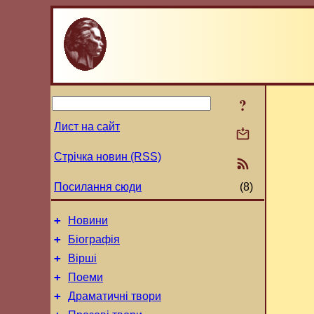
?
Лист на сайт
Стрічка новин (RSS)
Посилання сюди
(8)
+
Новини
+
Біографія
+
Вірші
+
Поеми
+
Драматичні твори