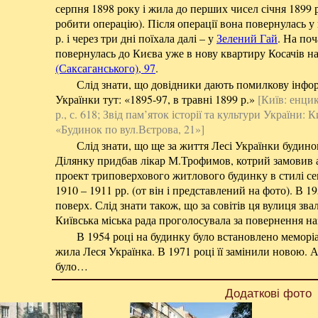
серпня 1898 року і жила до перших чисел січня 1899 р
робити операцію). Після операції вона повернулась у
р. і через три дні поїхала далі – у
Зелений Гай
. На поч
повернулась до Києва уже в нову квартиру Косачів на
(Саксаганського), 97
.
Слід знати, що довідники дають помилкову інфо
Українки тут: «1895-97, в травні 1899 р.»
[Київ: енци
р., с. 618; Звід пам’яток історії та культури України: Киї
«Будинок по вул.Вєтрова, 21»]
Слід знати, що ще за життя Лесі Українки будинок
Ділянку придбав лікар М.Трофимов, котрий замовив 
проект триповерхового житлового будинку в стилі се
1910 – 1911 рр. (от він і представлений на фото). В 1
поверх. Слід знати також, що за совітів ця вулиця звал
Київська міська рада проголосувала за повернення на
В 1954 році на будинку було встановлено меморі
жила Леся Українка. В 1971 році її замінили новою. А
було…
Додаткові фото