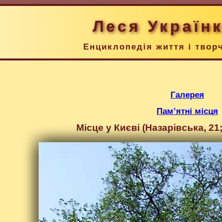
Леся Україн
Енциклопедія життя і твор
Галерея
Пам’ятні місця
Місце у Києві (Назарівська, 21;