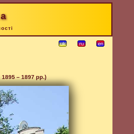
ка
чості
uk
ru
en
 1895 – 1897 рр.)