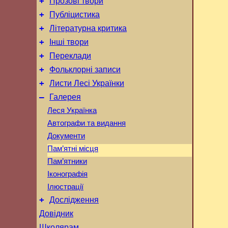
+
Прозові твори
+
Публіцистика
+
Літературна критика
+
Інші твори
+
Переклади
+
Фольклорні записи
+
Листи Лесі Українки
–
Галерея
Леся Українка
Автографи та видання
Документи
Пам’ятні місця
Пам’ятники
Іконографія
Ілюстрації
+
Дослідження
Довідник
Школярам