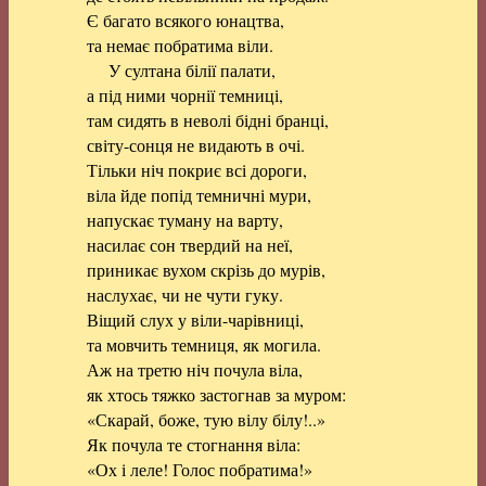
Є багато всякого юнацтва,
та немає побратима віли.
У султана білії палати,
а під ними чорнії темниці,
там сидять в неволі бідні бранці,
світу-сонця не видають в очі.
Тільки ніч покриє всі дороги,
віла йде попід темничні мури,
напускає туману на варту,
насилає сон твердий на неї,
приникає вухом скрізь до мурів,
наслухає, чи не чути гуку.
Віщий слух у віли-чарівниці,
та мовчить темниця, як могила.
Аж на третю ніч почула віла,
як хтось тяжко застогнав за муром:
«Скарай, боже, тую вілу білу!..»
Як почула те стогнання віла:
«Ох і леле! Голос побратима!»