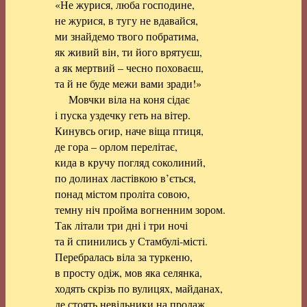
«Не журися, люба господине,
не журися, в тугу не вдавайся,
ми знайдемо твого побратима,
як живий він, ти його врятуєш,
а як мертвий – чесно поховаєш,
та й не буде межи вами зради!»
Мовчки віла на коня сідає
і пуска уздечку геть на вітер.
Кинувсь огир, наче віща птиця,
де гора – орлом перелітає,
кида в кручу погляд соколиний,
по долинах ластівкою в’ється,
понад містом проліта совою,
темну ніч пройма вогненним зором.
Так літали три дні і три ночі
та й спинились у Стамбулі-місті.
Перебралась віла за туркеню,
в просту одіж, мов яка селянка,
ходять скрізь по вулицях, майданах,
де стоять невільники на продаж.