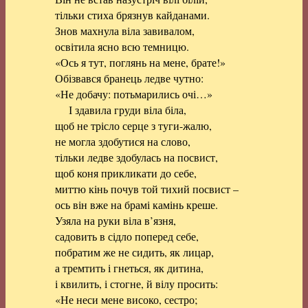
тільки стиха брязнув кайданами.
Знов махнула віла завивалом,
освітила ясно всю темницю.
«Ось я тут, поглянь на мене, брате!»
Обізвався бранець ледве чутно:
«Не добачу: потьмарились очі…»
І здавила груди віла біла,
щоб не трісло серце з туги-жалю,
не могла здобутися на слово,
тільки ледве здобулась на посвист,
щоб коня прикликати до себе,
миттю кінь почув той тихий посвист –
ось він вже на брамі камінь креше.
Узяла на руки віла в’язня,
садовить в сідло поперед себе,
побратим же не сидить, як лицар,
а тремтить і гнеться, як дитина,
і квилить, і стогне, й вілу просить:
«Не неси мене високо, сестро;