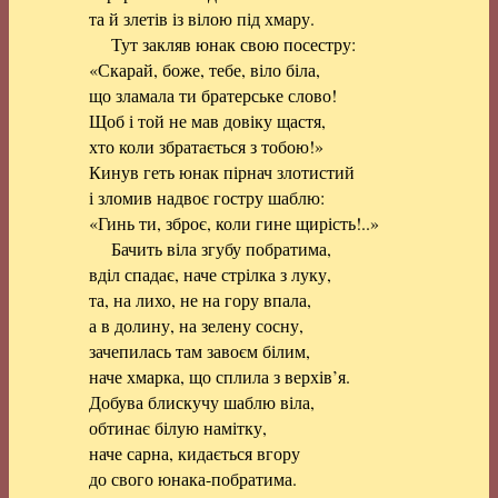
та й злетів із вілою під хмару.
Тут закляв юнак свою посестру:
«Скарай, боже, тебе, віло біла,
що зламала ти братерське слово!
Щоб і той не мав довіку щастя,
хто коли збратається з тобою!»
Кинув геть юнак пірнач злотистий
і зломив надвоє гостру шаблю:
«Гинь ти, зброє, коли гине щирість!..»
Бачить віла згубу побратима,
вділ спадає, наче стрілка з луку,
та, на лихо, не на гору впала,
а в долину, на зелену сосну,
зачепилась там завоєм білим,
наче хмарка, що сплила з верхів’я.
Добува блискучу шаблю віла,
обтинає білую намітку,
наче сарна, кидається вгору
до свого юнака-побратима.