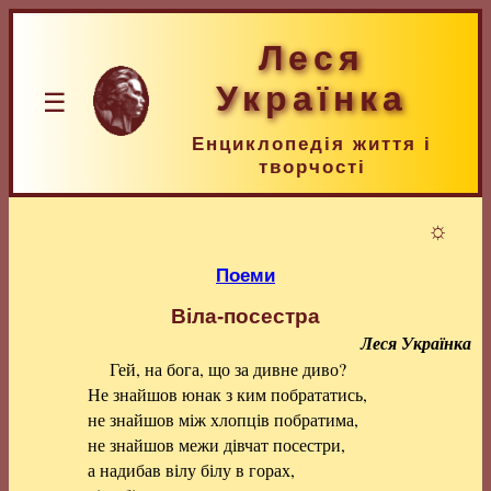
Леся
Українка
☰
Енциклопедія життя і
творчості
☼
Поеми
Віла-посестра
Леся Українка
Гей, на бога, що за дивне диво?
Не знайшов юнак з ким побрататись,
не знайшов між хлопців побратима,
не знайшов межи дівчат посестри,
а надибав вілу білу в горах,