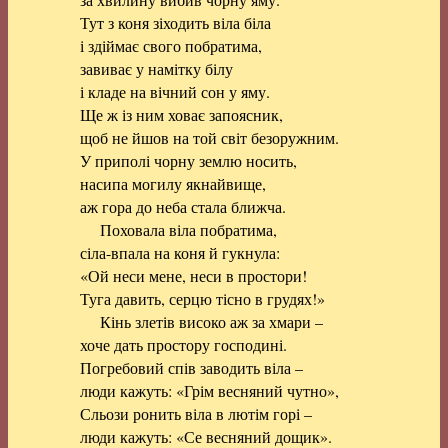
Тут з коня зіходить віла біла
і здіймає свого побратима,
завиває у намітку білу
і кладе на вічний сон у яму.
Ще ж із ним ховає запоясник,
щоб не йшов на той світ безоружним.
У приполі чорну землю носить,
насипа могилу якнайвище,
аж гора до неба стала ближча.
Поховала віла побратима,
сіла-впала на коня й гукнула:
«Ой неси мене, неси в простори!
Туга давить, серцю тісно в грудях!»
Кінь злетів високо аж за хмари –
хоче дать простору господині.
Погребовий спів заводить віла –
люди кажуть: «Грім весняний чутно»,
Сльози ронить віла в лютім горі –
люди кажуть: «Се весняний дощик».