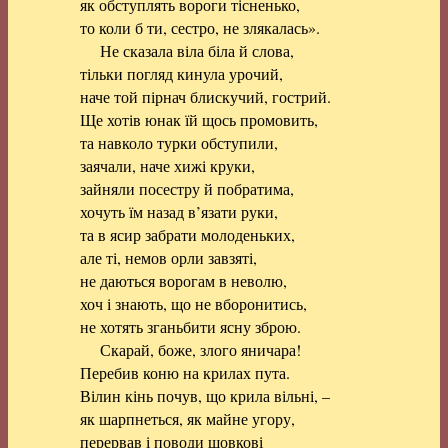
як обступлять вороги тісненько,
то коли б ти, сестро, не злякалась».
Не сказала віла біла й слова,
тільки погляд кинула урочий,
наче той пірнач блискучий, гострий.
Ще хотів юнак їй щось промовить,
та навколо турки обступили,
заячали, наче хижі круки,
зайняли посестру й побратима,
хочуть їм назад в’язати руки,
та в ясир забрати молоденьких,
але ті, немов орли завзяті,
не даються ворогам в неволю,
хоч і знають, що не вборонитись,
не хотять зганьбити ясну зброю.
Скарай, боже, злого яничара!
Перебив коню на крилах пута.
Вілин кінь почув, що крила вільні, –
як шарпнеться, як майне угору,
перервав і поводи шовкові