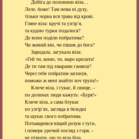
Добіга до полонини віла…
Леле, боже! Там нема ні духу,
тільки чорна вся трава від крові.
Гляне віла: кручі та узгір’я,
та кудою турки подалися?
Де вони поділи побратима?
Чи живий він, чи пішов до бога?
Заридала, загукала віла:
«Гей ти, коню, ти, маро крилата!
Де ти там під хмарами ганяєш?
Через тебе побратим загинув,
поможи ж мені знайти хоч трупа!»
Кличе віла, і гукає, й свище, –
по долинах люди кажуть: «Буря!»
Кличе віла, а сама блукає
по узгір’ях, загляда в безодні
та шукає свого побратима.
Потьмарився віщий розум з туги,
і померк урочий погляд з горя, –
не пізнати, що то віла біла.