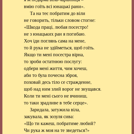
вмію гоїть всі юнацькі рани».
Та на теє побратим до віли
не говорить, тільки словом стогне:
«Шкода праці, любая посестро!
не з юнацьких ран я погибаю.
Хоч іди поглянь сама на мене,
то й рука не здійметься, щоб гоїть.
Якщо ти мені посестра вірна,
то зроби остатнюю послугу:
одбери мені життя, чим хочеш,
аби то була почесна зброя,
поховай десь тіло се стражденне,
щоб над ним злий ворог не знущався.
Коли ти мені сього не вчиниш,
то таки зрадливе в тебе серце».
Заридала, затужила віла,
закувала, як зозуля сива:
«Що ти кажеш, побратиме любий?
Чи рука ж моя на те зведеться?»