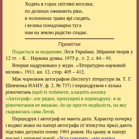
Ходять в горах світляні веселки,
по долинах оживають ріки,
в полонинах трави ярі сходять,
і велика понадхмарна туга
нам на землю радістю спадає.
Примітки
Подається за виданням
:
Леся Українка
. Зібрання творів у
12 тт. – К. : Наукова думка, 1975 р., т. 2, с. 84 – 91.
Вперше надруковано у журн. «Літературно-науковий
вісник», 1911, кн. 12, стор. 405 – 412.
Між чорновим автографом (Інститут літератури ім. Т. Г.
Шевченка НАНУ, ф. 2, № 737) і першодруком є кілька
різночитань (
щоб їх побачити, клацніть кнопку
«Автограф»; але рядки, пропущені в першодруку, я за
різночитання не вважаю, бо це просто недбалість, на яку
скаржилась сама Леся
).
Першодрук і автограф не мають дати. Характер почерку
і водяні знаки на папері автографа (п’ятикутна зірка) дають
підстави датувати поему 1901 роком. На цьому ж папері
писані і датовані поезії: «
Уста говорять: «він навіки