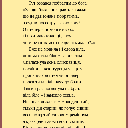
Тут озвався побратим до бога:
«За що, боже, покарав так тяжко,
що не дав юнака-побратима,
а судив посестру – сюю вілу?
От тепер я помочі не маю,
тільки маю жалощі дівочі,
чи й без них мені не досить жалю?..»
Вже не мовила ні слова віла,
лиш махнула білим завивалом.
Спалахнула ясна блискавиця,
посліпила всю турецьку варту,
пропалила всі темничні двері,
просвітила вілі шлях до брата.
Тільки раз поглянула на брата
віла біла – і замерло серце.
Не юнак лежав там молоденький,
тільки дід старий, як голуб сивий,
весь потертий сировим ремінням,
а крізь рани жовті кості світять.
Він не встав назустріч вілі білій,