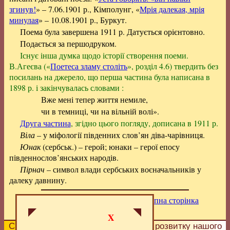
згинув!
» – 7.06.1901 р., Кімполунг, «
Мрія далекая, мрія
минулая
» – 10.08.1901 р., Буркут.
Поема була завершена 1911 р. Датується орієнтовно.
Подається за першодруком.
Існує інша думка щодо історії створення поеми.
В.Агеєва («
Поетеса зламу століть
», розділ 4.6) твердить без
посилань на джерело, що перша частина була написана в
1898 р. і закінчувалась словами :
Вже мені тепер життя немиле,
чи в темниці, чи на вільній волі».
Друга частина
, згідно цього погляду, дописана в 1911 р.
Віла
– у міфології південних слов’ян діва-чарівниця.
Юнак
(сербськ.) – герой; юнаки – герої епосу
південнослов’янських народів.
Пірнач
– символ влади сербських воєначальників у
далеку давнину.
Попередня сторінка
|
Вище
|
Наступна сторінка
X
Сподобалась сторінка?
Допоможіть
розвитку нашого