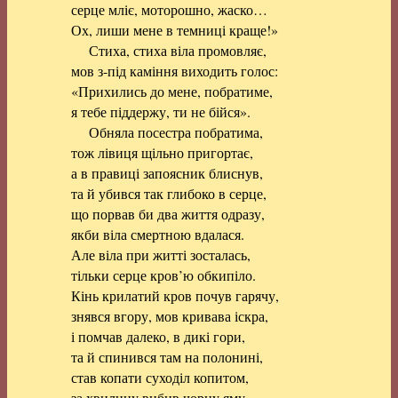
серце мліє, моторошно, жаско…
Ох, лиши мене в темниці краще!»
Стиха, стиха віла промовляє,
мов з-під каміння виходить голос:
«Прихились до мене, побратиме,
я тебе піддержу, ти не бійся».
Обняла посестра побратима,
тож лівиця щільно пригортає,
а в правиці запоясник блиснув,
та й убився так глибоко в серце,
що порвав би два життя одразу,
якби віла смертною вдалася.
Але віла при житті зосталась,
тільки серце кров’ю обкипіло.
Кінь крилатий кров почув гарячу,
знявся вгору, мов кривава іскра,
і помчав далеко, в дикі гори,
та й спинився там на полонині,
став копати суходіл копитом,
за хвилину вибив чорну яму.