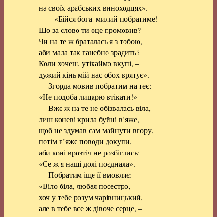
на своїх арабських виноходцях».
– «Бійся бога, милий побратиме!
Що за слово ти оце промовив?
Чи на те ж браталась я з тобою,
аби мала так ганебно зрадить?
Коли хочеш, утікаймо вкупі, –
дужий кінь мій нас обох врятує».
Згорда мовив побратим на теє:
«Не подоба лицарю втікати!»
Вже ж на те не обізвалась віла,
лиш коневі крила буйні в’яже,
щоб не здумав сам майнути вгору,
потім в’яже поводи докупи,
аби коні врозтіч не розбіглись:
«Се ж я наші долі поєднала».
Побратим іще її вмовляє:
«Віло біла, любая посестро,
хоч у тебе розум чарівницький,
але в тебе все ж дівоче серце, –