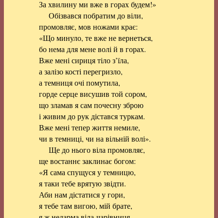
За хвилину ми вже в горах будем!»
Обізвався побратим до віли,
промовляє, мов ножами крає:
«Що минуло, те вже не вернеться,
бо нема для мене волі й в горах.
Вже мені сириця тіло з’їла,
а залізо кості перегризло,
а темниця очі помутила,
горде серце висушив той сором,
що зламав я сам почесну зброю
і живим до рук дістався туркам.
Вже мені тепер життя немиле,
чи в темниці, чи на вільній волі».
Ще до нього віла промовляє,
ще востаннє заклинає богом:
«Я сама спущуся у темницю,
я таки тебе врятую звідти.
Аби нам дістатися у гори,
я тебе там вигою, мій брате,
я ж недарма віла-чарівниця –