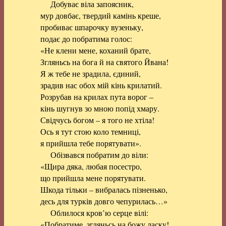
Добуває віла запоясник,
мур довбає, твердий камінь креше,
пробиває шпарочку вузеньку,
подає до побратима голос:
«Не клени мене, коханий брате,
Згляньсь на бога й на святого Йвана!
Я ж тебе не зрадила, єдиний,
зрадив нас обох мій кінь крилатий.
Розрубав на крилах пута ворог –
кінь шугнув зо мною попід хмару.
Свідчусь богом – я того не хтіла!
Ось я тут стою коло темниці,
я прийшла тебе порятувати».
Обізвався побратим до віли:
«Щира дяка, любая посестро,
що прийшла мене порятувати.
Шкода тільки – вибралась пізненько,
десь для турків довго чепурилась…»
Облилося кров’ю серце вілі:
«Побратиме, згляньсь на божу ласку!