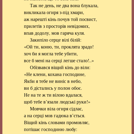
Так не день, не два вона блукала,
викликала огиря з-під хмари,
аж нарешті кінь почув той посвист,
прилетів з просторів невідомих,
впав додолу, мов гаряча куля.
Закипіло серце вілі білій:
«Ой ти, коню, ти, проклята зрадо!
хоч би я могла тебе убити,
все б мені на серці легше стало!..»
Обізвався віщий кінь до віли:
«Не клени, кохана господине,
Якби я тебе не виніс в небо,
ви б дістались у полон обоє.
Не на те ж ти вілою вдалася,
щоб тебе в’язали людські руки!»
Мовчки віла огиря сідлає,
а на серці мов гадюка в’ється.
Віщий кінь словами промовляє,
потішає господиню любу: