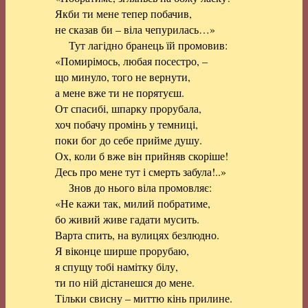
Якби ти мене тепер побачив,
не сказав би – віла чепурилась…»
Тут лагідно бранець їй промовив:
«Помирімось, любая посестро, –
що минуло, того не вернути,
а мене вже ти не порятуєш.
От спасибі, шпарку прорубала,
хоч побачу промінь у темниці,
поки бог до себе прийме душу.
Ох, коли б вже він прийняв скоріше!
Десь про мене тут і смерть забула!..»
Знов до нього віла промовляє:
«Не кажи так, милий побратиме,
бо живий живе гадати мусить.
Варта спить, на вулицях безлюдно.
Я віконце ширше прорубаю,
я спущу тобі намітку білу,
ти по ній дістанешся до мене.
Тільки свисну – миттю кінь прилине.