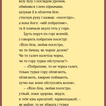
вілу білу з поглядом урочим,
обмінявся з нею пірначами,
цілував її в обличчя біле,
стиснув руку і назвав: «посестро»,
а вона його: «мій побратиме»,
та й помчали вкупі геть у гори.
Їдуть поруч по горі зеленій,
і говорить побратим посестрі:
«Віло біла, любая посестро,
чи ти бачиш, як чорніє долом?
Чи то галич налетіла чорна,
чи то гору турки обступили?»
– «Побратиме, то не чорна галич,
тільки турки гору облягають,
облягають, хмарою поймають,
хутко нас вони обступлять колом».
– «Віло біла, любая посестро,
утікай, поки здорова, звідси,
в тебе кінь крилатий, чарівницький, –
як майне, то не збіжать і турки