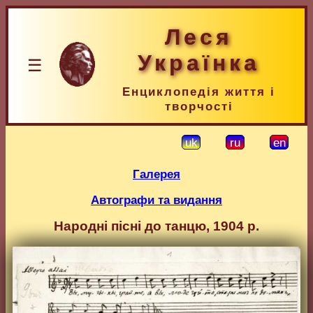
Леся
Українка
☰
Енциклопедія життя і
творчості
uk
ru
en
Галерея
Автографи та видання
Народні пісні до танцю, 1904 р.