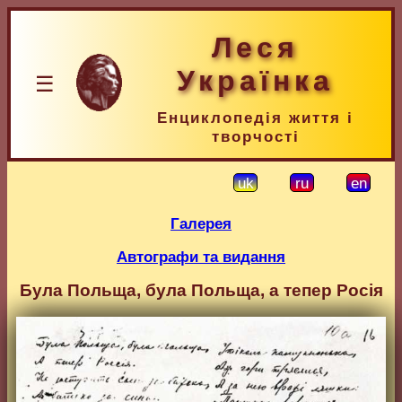
Леся
Українка
☰
Енциклопедія життя і
творчості
uk
ru
en
Галерея
Автографи та видання
Була Польща, була Польща, а тепер Росія