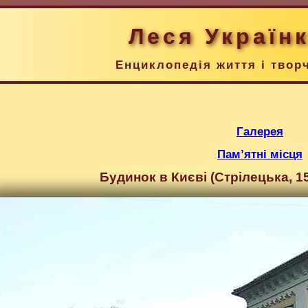
Леся Україн
Енциклопедія життя і твор
Галерея
Пам’ятні місця
Будинок в Києві (Стрілецька, 15