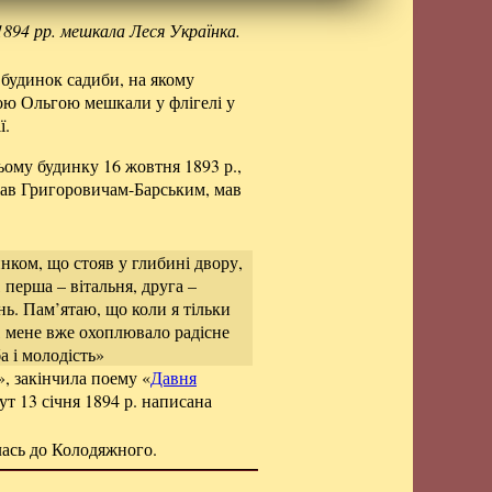
 1894 рр. мешкала Леся Українка.
будинок садиби, на якому
ою Ольгою мешкали у флігелі у
ї.
ьому будинку 16 жовтня 1893 р.,
жав Григоровичам-Барським, мав
инком, що стояв у глибині двору,
 перша – вітальня, друга –
нь. Пам’ятаю, що коли я тільки
и, мене вже охоплювало радісне
а і молодість»
», закінчила поему «
Давня
Тут 13 січня 1894 р. написана
лась до Колодяжного.