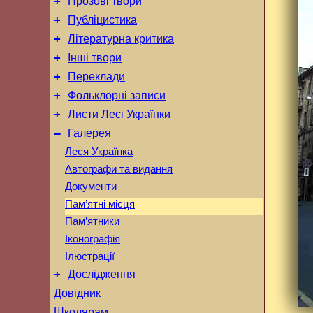
+
Прозові твори
+
Публіцистика
+
Літературна критика
+
Інші твори
+
Переклади
+
Фольклорні записи
+
Листи Лесі Українки
–
Галерея
Леся Українка
Автографи та видання
Документи
Пам’ятні місця
Пам’ятники
Іконографія
Ілюстрації
+
Дослідження
Довідник
Школярам