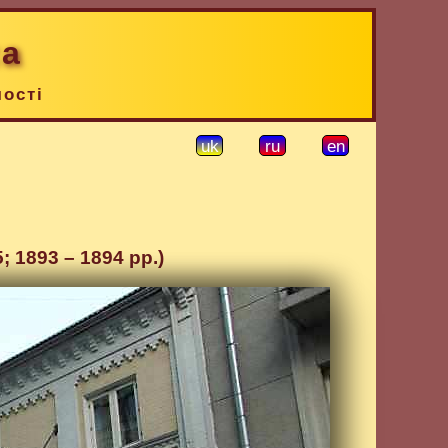
ка
чості
uk
ru
en
; 1893 – 1894 рр.)