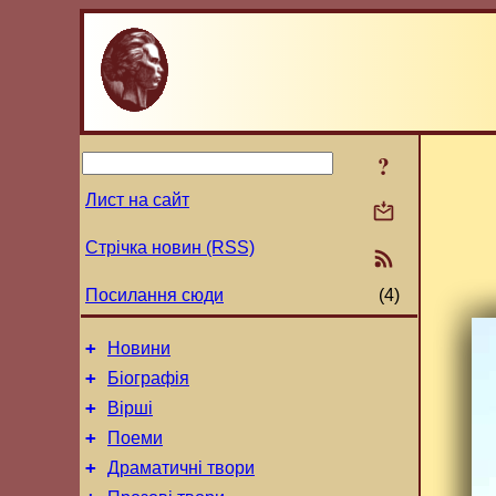
?
Лист на сайт
Стрічка новин (RSS)
Посилання сюди
(4)
+
Новини
+
Біографія
+
Вірші
+
Поеми
+
Драматичні твори