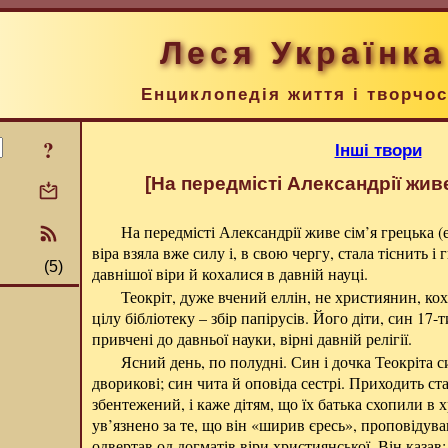
Леся Українка
Енциклопедія життя і творчос
?
Інші твори
[На передмісті Александрії жив
На передмісті Александрії живе сім’я грецька (е
віра взяла вже силу і, в свою чергу, стала тіснить 
(5)
давнішої віри й кохалися в давній науці.
Теокріт, дуже вчений еллін, не християнин, кох
цілу бібліотеку – збір папірусів. Його діти, син 17-т
привчені до давньої науки, вірні давній релігії.
Ясний день, по полудні. Син і дочка Теокріта 
дворикові; син чита й оповіда сестрі. Приходить ста
збентежений, і каже дітям, що їх батька схопили в х
ув’язнено за те, що він «ширив єресь», проповідув
одвертав од догматів віри християнської. Він казав: