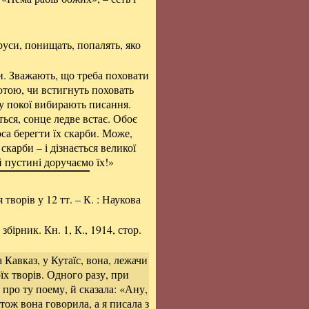
іруси, понищать, попалять, яко
ти. Зважають, що треба поховати
отою, чи встигнуть поховать
, у покої вибирають писання.
ється, сонце ледве встає. Обоє
оса берегти їх скарби. Може,
скарби – і дізнається великої
ій пустині доручаємо їх!»
я творів у 12 тт. – К. : Наукова
бірник. Кн. 1, К., 1914, стор.
 Кавказ, у Кутаїс, вона, лежачи
їх творів. Одного разу, при
 про ту поему, й сказала: «Ану,
тож вона говорила, а я писала з