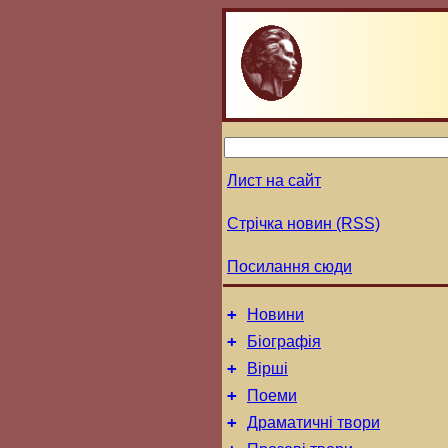
Лист на сайт
Стрічка новин (RSS)
Посилання сюди
+
Новини
+
Біографія
+
Вірші
+
Поеми
+
Драматичні твори