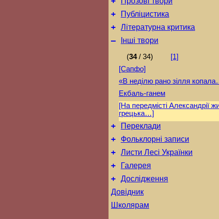
+
Прозові твори
+
Публіцистика
+
Літературна критика
–
Інші твори
(
34
/ 34)
[1]
[Сапфо]
«В неділю рано зілля копал
Екбаль-ганем
[На передмісті Александрії жи
грецька…]
+
Переклади
+
Фольклорні записи
+
Листи Лесі Українки
+
Галерея
+
Дослідження
Довідник
Школярам