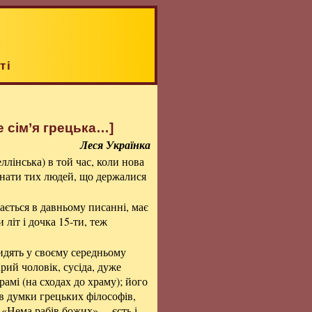
ті
е сім’я грецька…]
Леся Українка
ллінська) в той час, коли нова
і гнати тих людей, що держалися
ається в давньому писанні, має
и літ і дочка 15-ти, теж
сидять у своєму середньому
рий чоловік, сусіда, дуже
рамі (на сходах до храму); його
ав думки грецьких філософів,
 «Нема рабів божих», – єсть і