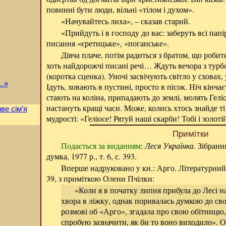
повинні бути люди, вільні «тілом і духом».
«Начувайтесь лиха», – сказав старий.
«Прийдуть і в господу до вас: заберуть всі пап
писання «єретицьке», «поганське».
Дівча плаче, потім радиться з братом, що роби
хоть найдорожчі писані речі… Ждуть вечора з турб
(коротка сценка). Уночі засвічують світло у сховах
а…»
Ідуть, ховають в пустині, просто в пісок. Ніч кінча
стають на коліна, припадають до землі, молять Гелі
настануть кращі часи. Може, колись хтось знайде ті 
ве сім’я
мудрості: «Геліосе! Рятуй наші скарби! Тобі і золот
Примітки
Подається за виданням
:
Леся Українка
. Зібранн
думка, 1977 р., т. 6, с. 393.
Вперше надруковано у кн.: Арго. Літературний з
39, з приміткою Олени Пчілки:
«Коли я в початку липня прибула до Лесі на
хвора в ліжку, однак поривалась думкою до сво
розмові об «Арго», згадала про свою обітницю,
спробую зазначити, як би то воно виходило». О