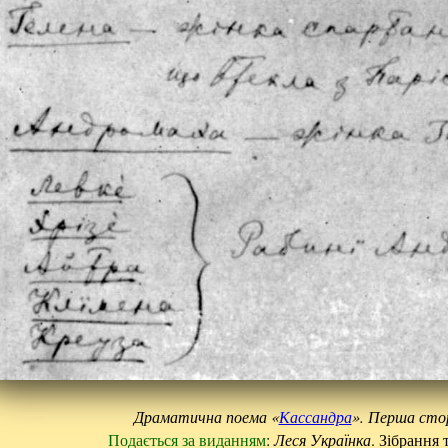
Драматична поема «
Кассандра
». Перша стор
Подається за виданням
:
Леся Українка
. Зібрання 