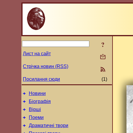
?
Лист на сайт
Стрічка новин (RSS)
Посилання сюди
(1)
+
Новини
+
Біографія
+
Вірші
+
Поеми
+
Драматичні твори