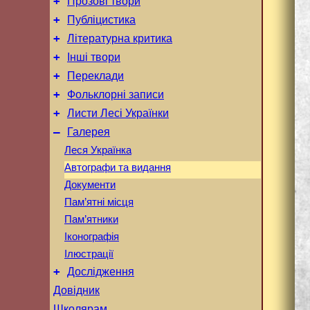
+
Прозові твори
+
Публіцистика
+
Літературна критика
+
Інші твори
+
Переклади
+
Фольклорні записи
+
Листи Лесі Українки
–
Галерея
Леся Українка
Автографи та видання
Документи
Пам’ятні місця
Пам’ятники
Іконографія
Ілюстрації
+
Дослідження
Довідник
Школярам