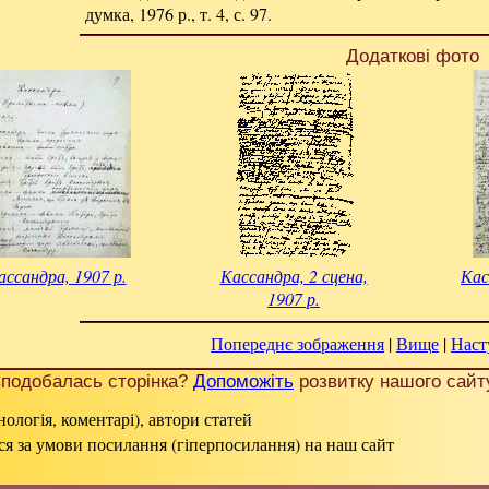
думка, 1976 р., т. 4, с. 97.
Додаткові фото
ассандра, 1907 р.
Кассандра, 2 сцена,
Кас
1907 р.
Попереднє зображення
|
Вище
|
Наст
подобалась сторінка?
Допоможіть
розвитку нашого сайт
нологія, коментарі), автори статей
ься за умови посилання (гіперпосилання) на наш сайт