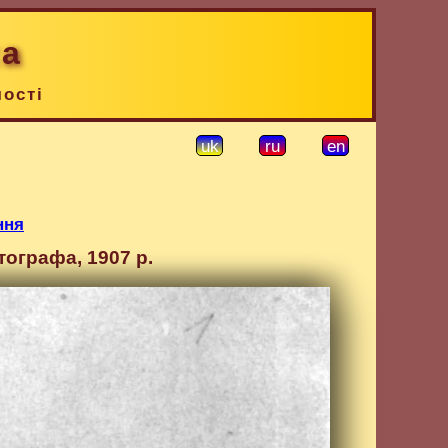
ка
чості
uk
ru
en
ння
тографа, 1907 р.