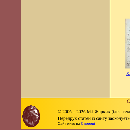
К
С
© 2006 – 2026 М.І.Жарких (ідея, тех
Передрук статей із сайту заохочуєт
Сайт живе на
Смереці