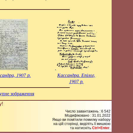
сандра, 1907 р.
Кассандра. Епілог,
1907 р.
упне зображення
у!
Число завантажень : 6 542
Модифіковано :
31.01.2022
Якщо ви помітили помилку набору
на цiй сторiнцi, видiлiть її мишкою
та натисніть
Ctrl+Enter
.