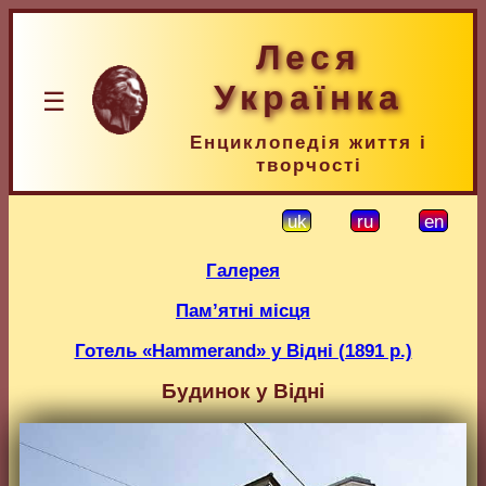
Леся
Українка
☰
Енциклопедія життя і
творчості
uk
ru
en
Галерея
Пам’ятні місця
Готель «Hammerand» у Відні (1891 р.)
Будинок у Відні