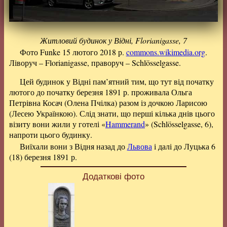
Житловий будинок у Відні, Florianigasse, 7
Фото Funke 15 лютого 2018 р.
commons.wikimedia.org
.
Ліворуч – Florianigasse, праворуч – Schlösselgasse.
Цей будинок у Відні пам’ятний тим, що тут від початку
лютого до початку березня 1891 р. проживала Ольга
Петрівна Косач (Олена Пчілка) разом із дочкою Ларисою
(Лесею Українкою). Слід знати, що перші кілька днів цього
візиту вони жили у готелі «
Hammerand
» (Schlösselgasse, 6),
напроти цього будинку.
Виїхали вони з Відня назад до
Львова
і далі до Луцька 6
(18) березня 1891 р.
Додаткові фото