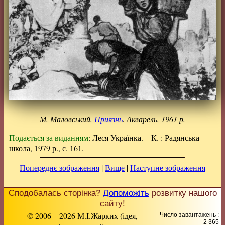
М. Маловський.
Приязнь
. Акварель. 1961 р.
Подається за виданням
: Леся Українка. – К. : Радянська
школа, 1979 р., с. 161.
Попереднє зображення
|
Вище
|
Наступне зображення
Сподобалась сторінка?
Допоможіть
розвитку нашого
сайту!
© 2006 – 2026 М.І.Жарких (ідея,
Число завантажень :
2 365