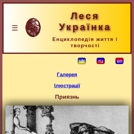
Леся
Українка
☰
Енциклопедія життя і
творчості
uk
ru
en
Галерея
Ілюстрації
Приязнь