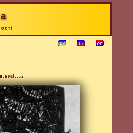
ка
чості
uk
ru
en
енький…»