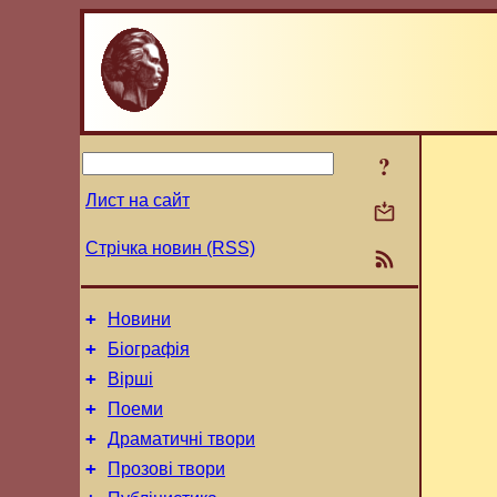
?
Лист на сайт
Стрічка новин (RSS)
+
Новини
+
Біографія
+
Вірші
+
Поеми
+
Драматичні твори
+
Прозові твори