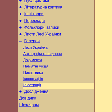
+
Публіцистика
+
Літературна критика
+
Інші твори
+
Переклади
+
Фольклорні записи
+
Листи Лесі Українки
–
Галерея
Леся Українка
Автографи та видання
Документи
Пам’ятні місця
Пам’ятники
Іконографія
Ілюстрації
+
Дослідження
Довідник
Школярам