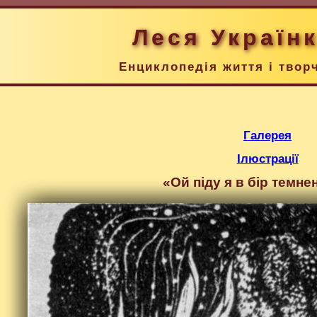
Леся Україн
Енциклопедія життя і твор
Галерея
Ілюстрації
«Ой піду я в бір темн