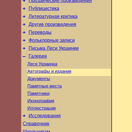
+
Прозаические произведения
+
Публицистика
+
Литературная критика
+
Другие произведения
+
Переводы
+
Фольклорные записи
+
Письма Леси Украинки
–
Галерея
Леся Украинка
Автографы и издания
Документы
Памятные места
Памятники
Иконография
Иллюстрации
+
Исследования
Справочник
Школьникам