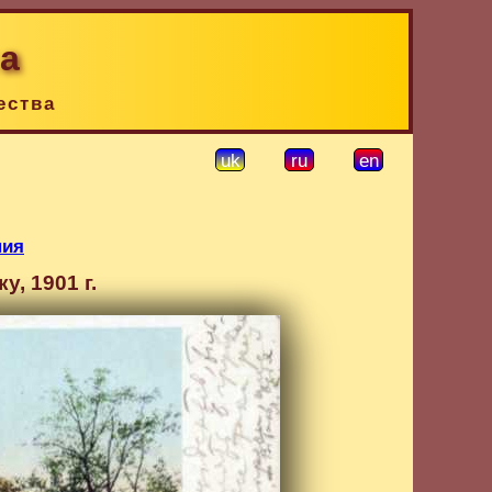
ка
ества
uk
ru
en
ния
, 1901 г.