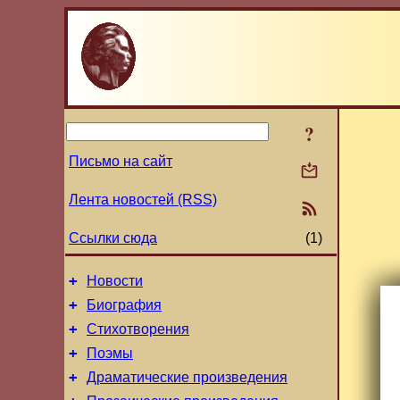
?
Письмо на сайт
Лента новостей (RSS)
Ссылки сюда
(1)
+
Новости
+
Биография
+
Стихотворения
+
Поэмы
+
Драматические произведения