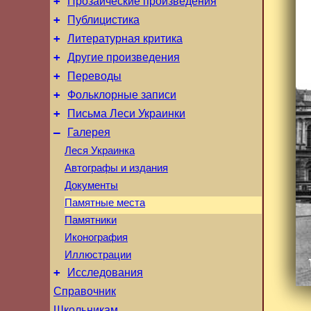
+
Прозаические произведения
+
Публицистика
+
Литературная критика
+
Другие произведения
+
Переводы
+
Фольклорные записи
+
Письма Леси Украинки
–
Галерея
Леся Украинка
Автографы и издания
Документы
Памятные места
Памятники
Иконография
Иллюстрации
+
Исследования
Справочник
Школьникам