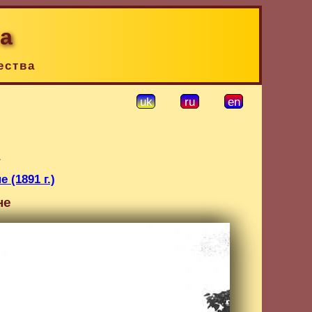
ка
ества
uk
ru
en
 (1891 г.)
не